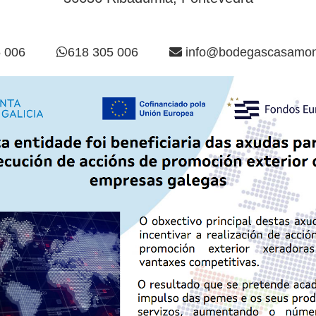
 006
618 305 006
info@bodegascasamon